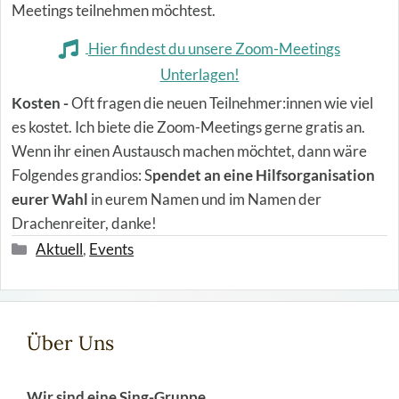
Meetings teilnehmen möchtest.
Hier findest du unsere Zoom-Meetings
Unterlagen!
Kosten -
Oft fragen die neuen Teilnehmer:innen wie viel
es kostet. Ich biete die Zoom-Meetings gerne gratis an.
Wenn ihr einen Austausch machen möchtet, dann wäre
Folgendes grandios: S
pendet an eine Hilfsorganisation
eurer Wahl
in eurem Namen und im Namen der
Drachenreiter, danke!
Kategorien
Aktuell
,
Events
Über Uns
Wir sind eine Sing-Gruppe