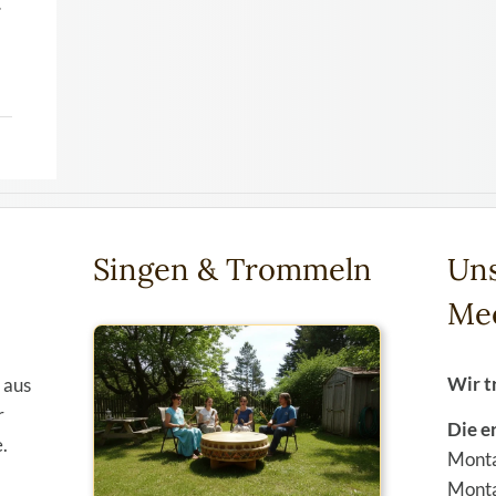
…
Singen & Trommeln
Un
Me
Wir t
 aus
r
Die e
.
Monta
Monta